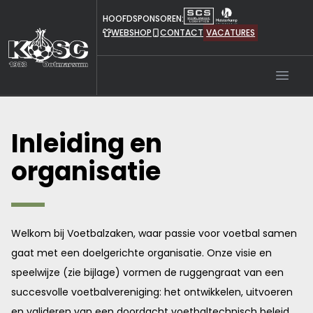
HOOFDSPONSOREN:
WEBSHOP
CONTACT
VACATURES
Open
Inleiding en
organisatie
Welkom bij Voetbalzaken, waar passie voor voetbal samen
gaat met een doelgerichte organisatie. Onze visie en
speelwijze (zie bijlage) vormen de ruggengraat van een
succesvolle voetbalvereniging: het ontwikkelen, uitvoeren
en valideren van een doordacht voetbaltechnisch beleid,