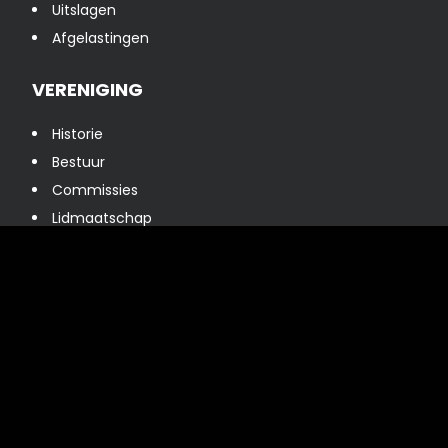
Uitslagen
Afgelastingen
VERENIGING
Historie
Bestuur
Commissies
Lidmaatschap
Onze sponsoren
VOETBALZAKEN
Algemene info
Teams
Trainingsschema
Scholingscentrum